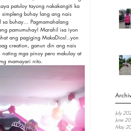
aya patuloy tayong nakakangiti ka 
, simpleng buhay lang ang nais 
al sa buhay... Pagmamahalang 
leng pamumuhay! Marahil isa iyon 
 lahat ang pagiging MakaDios!..yon 
bag creation, ganun din ang nais 
n nating mga pinoy pero makulay at 
mg mamayari nito.
Archi
July 20
June 2
May 2