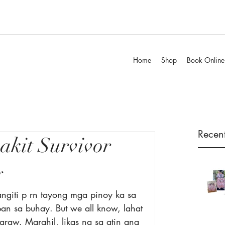
Home
Shop
Book Online
Recent
akit Survivor
y
kangiti p rn tayong mga pinoy ka sa 
pan sa buhay. But we all know, lahat 
aw. Marahil, likas na sa atin ang 