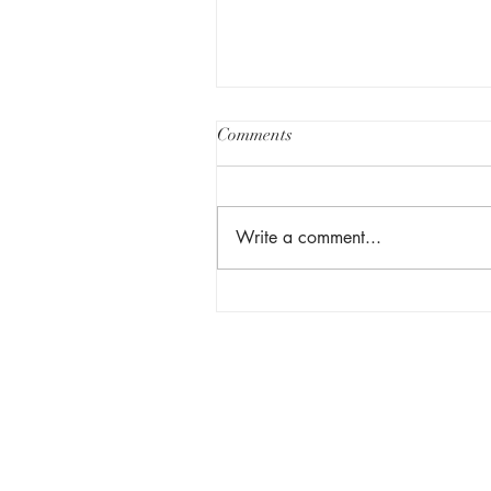
Comments
Write a comment...
Hindi Lang Matibay Pero D