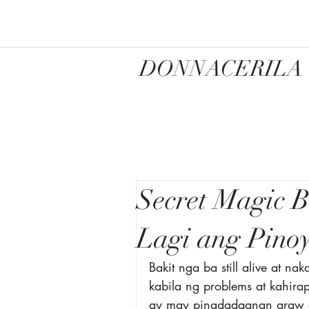
DONNACERILA
Secret Magic B
Lagi ang Pino
Bakit nga ba still alive at na
kabila ng problems at kahira
ay may pingdadaanan araw ar