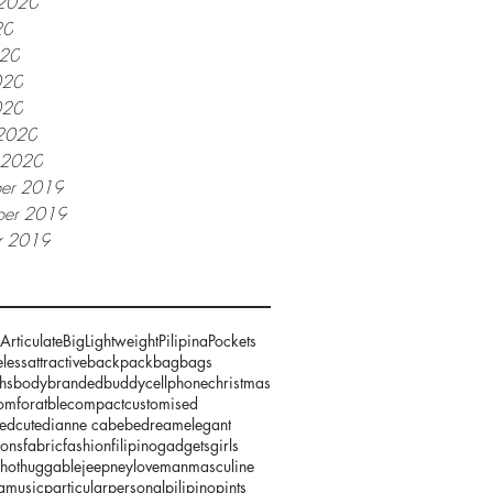
 2020
20
020
020
020
2020
y 2020
er 2019
er 2019
r 2019
Articulate
Big
Lightweight
Pilipina
Pockets
less
attractive
backpack
bag
bags
hs
body
branded
buddy
cellphone
christmas
omforatble
compact
customised
zed
cute
dianne cabebe
dream
elegant
ions
fabric
fashion
filipino
gadgets
girls
hot
huggable
jeepney
love
man
masculine
g
music
particular
personal
pilipino
pints