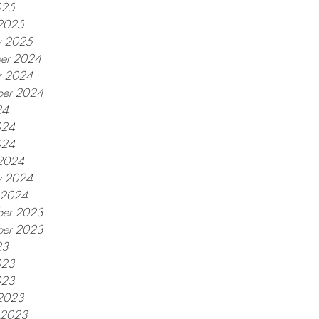
025
2025
y 2025
er 2024
r 2024
ber 2024
24
024
024
2024
y 2024
y 2024
er 2023
ber 2023
23
023
023
2023
y 2023