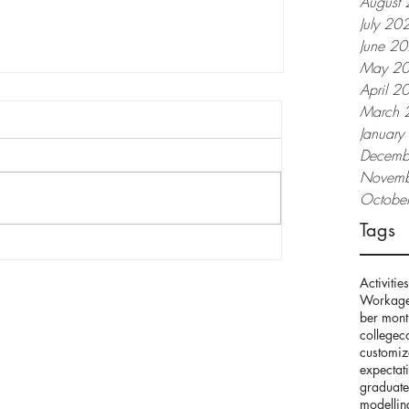
August
July 20
June 2
May 2
April 2
March 
Januar
Decemb
Novemb
Octobe
Tags
Activities
Work
age
apat Maganda Din
ber mont
college
c
customi
expectat
graduate
modellin