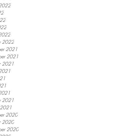
 2022
22
022
022
2022
y 2022
er 2021
er 2021
r 2021
 2021
021
021
2021
y 2021
y 2021
er 2020
r 2020
ber 2020