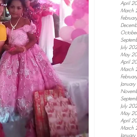
April 2
March 
Februar
Decemb
Octobe
Septem
July 20
May 2
April 2
March 
Februar
Januar
Novemb
Septem
July 20
May 2
April 2
March 
Januar