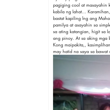
pagiging cool at masayahin k
kabila ng lahat... Karamihan
bastat kapiling lng ang Mah
pamilya at asayahin sa simp
sa ating katangian, higit sa
ang pinoy. At sa aking mga 
Kong maipakita,, kasimpliha
may hatid na saya sa bawat 