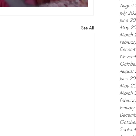
August
July 20
June 2
May 2
See All
March 
Februar
Decemb
Novemb
Octobe
August
June 2
May 2
March 
Februar
Januar
Decemb
Octobe
Septem